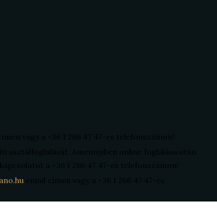
címen vagy a +36 1 266 47 47-es telefonszámon!
íti asztalfoglalását. Amennyiben online foglalása után
a kapcsolatot a +36 1 266 47 47-es telefonszámon!
ano.hu
email címen vagy a +36 1 266 47 47-es