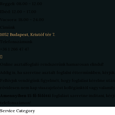
Reggeli: 08.00 – 12.00
Ebéd: 12.00 – 17.00
Vacsora: 18.00 – 24.00
Címünk
1052 Budapest, Kristóf tér 7.
Telefonszámunk
+36 1 266 47 47
Online asztalfoglaló rendszerünk hamarosan elindul!
Addig is, ha szeretne asztalt foglalni éttermünkben, kérjük
Felhívjuk vendégünk figyelmét, hogy foglalási kérelme ut
rövidesen nem kap visszajelzést kollégánktól vagy valamily
Amennyiben 15 fő fölötti
foglalást szeretne indítani, kérj
telefonszámon!
Service Category