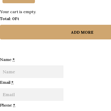
Your cart is empty.
Total:
0
Ft
ADD MORE
Name
*
Email
*
Phone
*