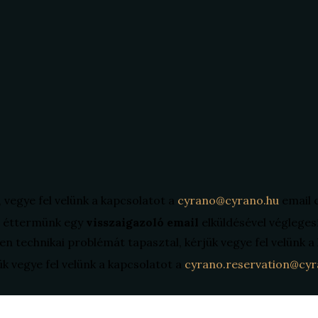
, vegye fel velünk a kapcsolatot a
cyrano@cyrano.hu
email 
án éttermünk egy
visszaigazoló email
elküldésével végleges
en technikai problémát tapasztal, kérjük vegye fel velünk 
ük vegye fel velünk a kapcsolatot a
cyrano.reservation@cyr