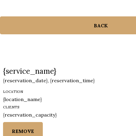
BACK
{service_name}
{reservation_date}
,
{reservation_time}
LOCATION
{location_name}
CLIENTS
{reservation_capacity}
REMOVE