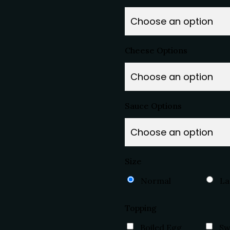
Cheese Options
Sauce Options
Size
Normal
La
Topping
Boiled Egg
Sw