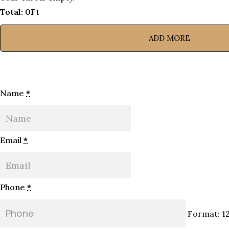
Total:
0
Ft
ADD MORE
Name
*
Email
*
Phone
*
Format: 1