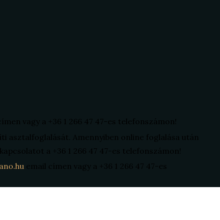
címen vagy a +36 1 266 47 47-es telefonszámon!
íti asztalfoglalását. Amennyiben online foglalása után
a kapcsolatot a +36 1 266 47 47-es telefonszámon!
ano.hu
email címen vagy a +36 1 266 47 47-es