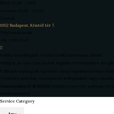
Ebéd: 12.00 – 17.00
Vacsora: 18.00 – 24.00
Címünk
1052 Budapest, Kristóf tér 7.
Telefonszámunk
+36 1 266 47 47
Online asztalfoglaló rendszerünk hamarosan elindul!
Addig is, ha szeretne asztalt foglalni éttermünkben, kérjük
Felhívjuk vendégünk figyelmét, hogy foglalási kérelme ut
rövidesen nem kap visszajelzést kollégánktól vagy valamily
Amennyiben 15 fő fölötti
foglalást szeretne indítani, kérj
telefonszámon!
Service Category