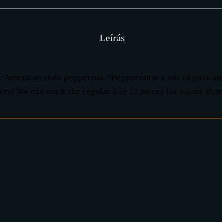
 American style pepperoni. *Pepperoni is a mix of pork and
here! We can cut it the regular 8 or 12 pieces for easier shar