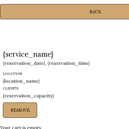
BACK
{service_name}
{reservation_date}
,
{reservation_time}
LOCATION
{location_name}
CLIENTS
{reservation_capacity}
REMOVE
Your cart is empty.