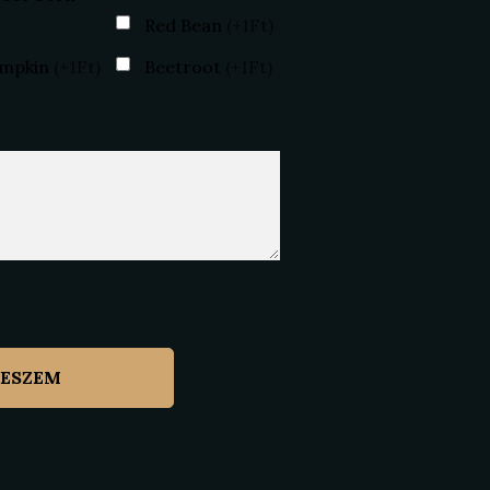
Red Bean
(+1Ft)
mpkin
(+1Ft)
Beetroot
(+1Ft)
TESZEM