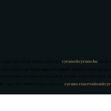
, vegye fel velünk a kapcsolatot a
cyrano@cyrano.hu
email 
án éttermünk egy
visszaigazoló email
elküldésével végleges
en technikai problémát tapasztal, kérjük vegye fel velünk 
ük vegye fel velünk a kapcsolatot a
cyrano.reservation@cyr