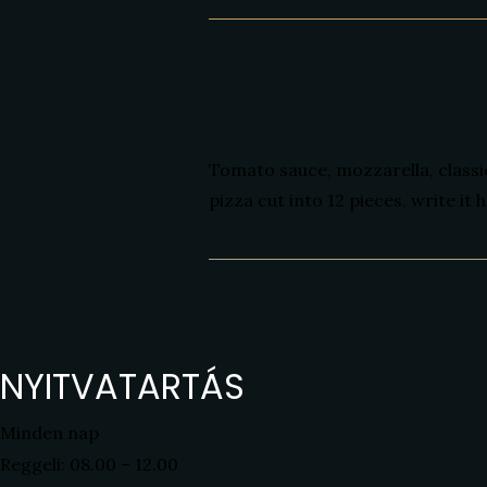
Tomato sauce, mozzarella, classic
pizza cut into 12 pieces, write it 
NYITVATARTÁS
Minden nap
Reggeli: 08.00 – 12.00