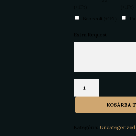
(+1Ft)
(+1Ft)
Broccoli
(+1Ft)
Pu
Extra Request
Pepperoni
mennyiség
KOSÁRBA 
Kategória:
Uncategorized