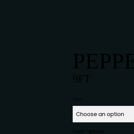
PEPP
9
FT
Size
Cook Options